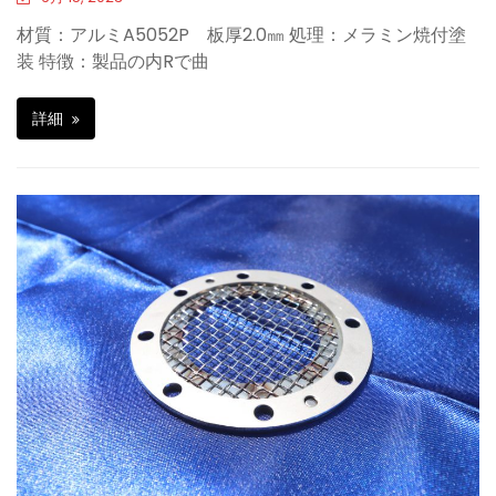
材質：アルミA5052P 板厚2.0㎜ 処理：メラミン焼付塗
装 特徴：製品の内Rで曲
詳細