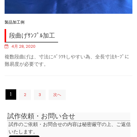
製品加工例
段曲げｻﾝﾌﾟﾙ加工
4月 28, 2020
複数段曲げは、寸法にﾊﾞﾗﾂｷしやすい為、全長寸法ｷｰﾌﾟに
難易度が必要です。
1
2
3
次へ
投
稿
ナ
試作依頼・お問い合せ
ビ
試作のご依頼・お問合せの内容は秘密厳守の上、ご返信
ゲ
いたします。
ー