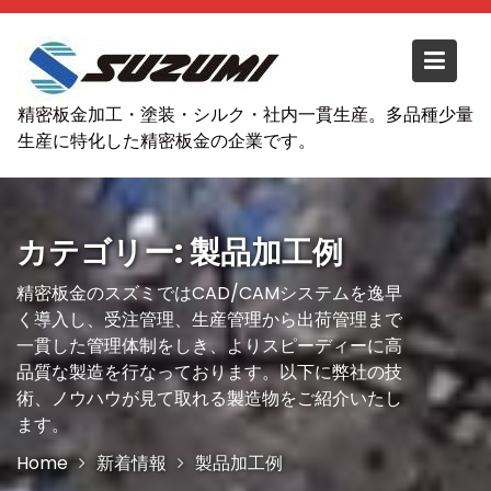
S
k
i
p
精密板金加工・塗装・シルク・社内一貫生産。多品種少量
t
生産に特化した精密板金の企業です。
o
c
o
n
カテゴリー: 製品加工例
t
e
精密板金のスズミではCAD/CAMシステムを逸早
n
く導入し、受注管理、生産管理から出荷管理まで
t
一貫した管理体制をしき、よりスピーディーに高
品質な製造を行なっております。以下に弊社の技
術、ノウハウが見て取れる製造物をご紹介いたし
ます。
Home
新着情報
製品加工例