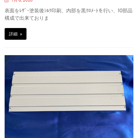
7月 6, 2020
表面をﾚｻﾞｰ塗装後ｼﾙｸ印刷、内部を黒ｸﾛﾒｰﾄを行い、10部品
構成で出来ておりま
詳細