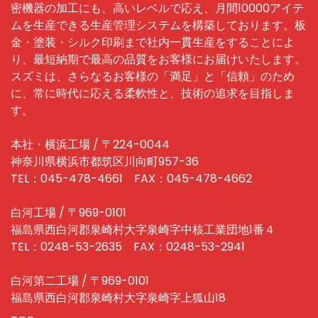
密機器の加工にも、高いレベルで応え、月間10000アイテ
ムを生産できる生産管理システムを構築しております。板
金・塗装・シルク印刷まで社内一貫生産をすることによ
り、最短納期で最高の品質をお客様にお届けいたします。
スズミは、さらなるお客様の「満足」と「信頼」のため
に、常に時代に応える柔軟性と、技術の追求を目指しま
す。
本社・横浜工場 / 〒224-0044
神奈川県横浜市都筑区川向町957-36
TEL：045-478-4661 FAX：045-478-4662
白河工場 / 〒969-0101
福島県西白河郡泉崎村大字泉崎字中核工業団地1番４
TEL：0248-53-2635 FAX：0248-53-2941
白河第二工場 / 〒969-0101
福島県西白河郡泉崎村大字泉崎字上狐山18