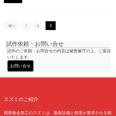
3
前へ
1
2
投
稿
ナ
試作依頼・お問い合せ
ビ
試作のご依頼・お問合せの内容は秘密厳守の上、ご返信
ゲ
いたします。
ー
シ
お問い合せ
ョ
ン
スズミのご紹介
精密板金加工のスズミは、最新設備と精度が要求される精