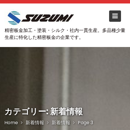
S
k
i
p
精密板金加工・塗装・シルク・社内一貫生産。多品種少量
t
生産に特化した精密板金の企業です。
o
c
o
n
t
e
n
t
カテゴリー: 新着情報
Home
新着情報
新着情報
Page 3