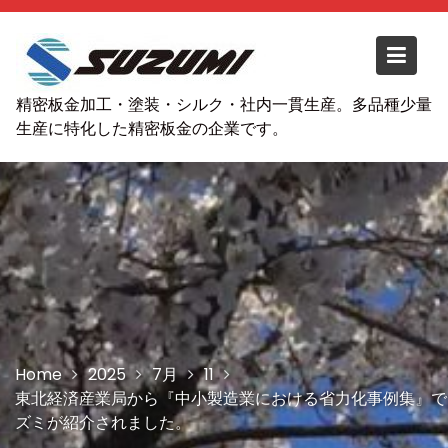
S
k
i
p
精密板金加工・塗装・シルク・社内一貫生産。多品種少量
t
生産に特化した精密板金の企業です。
o
c
o
n
t
e
n
t
Home
2025
7月
11
東北経済産業局から『中小製造業における省力化事例集』で
ズミが紹介されました。