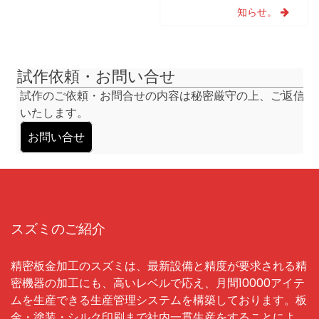
ナ
知らせ。
ビ
ゲ
ー
シ
試作依頼・お問い合せ
ョ
試作のご依頼・お問合せの内容は秘密厳守の上、ご返信
ン
いたします。
お問い合せ
スズミのご紹介
精密板金加工のスズミは、最新設備と精度が要求される精
密機器の加工にも、高いレベルで応え、月間10000アイテ
ムを生産できる生産管理システムを構築しております。板
金・塗装・シルク印刷まで社内一貫生産をすることによ